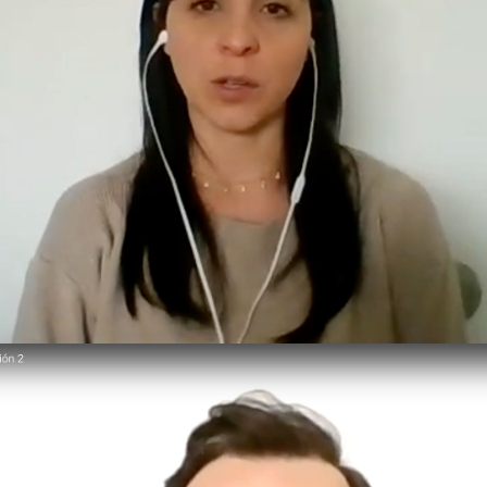
FORMAR A LOS CIUDADANOS DEL MUNDO: PROGRAMA
EDUCATIVO DE FORTALECIMIENTO DE COMPETENCIAS
SOCIOEMOCIONALES Y CONOCIMIENTO AMBIENTAL
PARA EL MANEJO CONSTRUCTIVO DE CONFLICTOS
AMBIENTALES – DIANA JURADO SÁNCHEZ
DOCTORADO EN PSICOLOGÍA