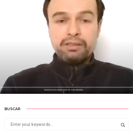
¿SON LOS ACUERDOS VOLUNTARIOS DE CERO-
DEFORESTACIÓN EFECTIVOS PARA LA CONSERVACIÓN
DE BIODIVERSIDAD? EL CASO DE LOS SISTEMAS
AGROINDUSTRIALES DE PALMA DE ACEITE EN EL
DEPARTAMENTO DE MAGDALENA – LUIS GUILLERMO
CASTRO GUTIÉRREZ
DOCTORADO EN ADMINISTRACIÓN
BUSCAR