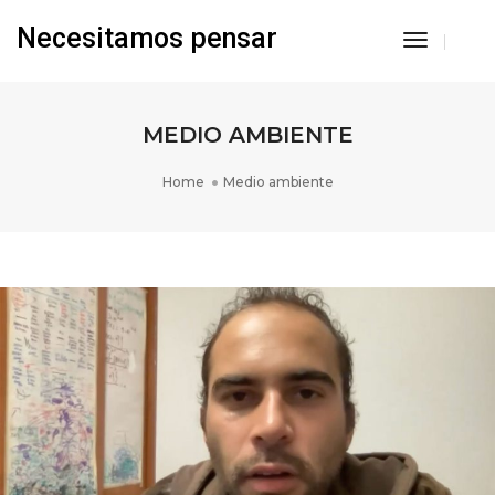
Necesitamos pensar
Toggle
Navigati
MEDIO AMBIENTE
Home
Medio ambiente
ESTUDIO DEL ENVEJECIMIENTO EN S. CEREVISIAE
BAJO PRESIÓN MECÁNICA – DAVID CAMILO DURÁN