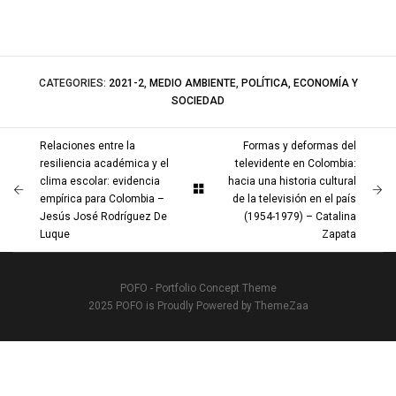
CATEGORIES:
2021-2
,
MEDIO AMBIENTE
,
POLÍTICA, ECONOMÍA Y
SOCIEDAD
Relaciones entre la
Formas y deformas del
resiliencia académica y el
televidente en Colombia:
clima escolar: evidencia
hacia una historia cultural
empírica para Colombia –
de la televisión en el país
Jesús José Rodríguez De
(1954-1979) – Catalina
Luque
Zapata
POFO - Portfolio Concept Theme
2025 POFO is Proudly Powered by ThemeZaa